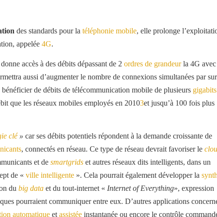
ation
des standards pour la
téléphonie mobile
, elle prolonge l’exploitati
ation, appelée
4G
.
e donne accès à des débits dépassant de 2
ordres de grandeur
la 4G avec
ermettra aussi d’augmenter le nombre de connexions simultanées par su
de bénéficier de débits de télécommunication mobile de plusieurs
gigabits
débit que les réseaux mobiles employés en 2010
3
et jusqu’à 100 fois plus
ie clé
»
car ses débits potentiels répondent à la demande croissante de
nicants
, connectés en réseau. Ce type de réseau devrait favoriser le
clo
mmunicants et de
smartgrids
et autres réseaux dits intelligents, dans un
cept de «
ville intelligente
». Cela pourrait également développer la
synt
tion du
big data
et du tout-internet «
Internet of Everything
», expression
iques pourraient communiquer entre eux. D’autres applications concern
tion automatique
et
assistée
instantanée ou encore le contrôle command