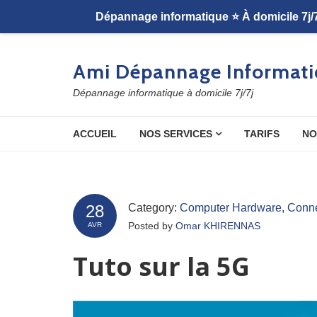
Skip to navigation
Skip to content
Ami Dépannage Informati
Dépannage informatique à domicile 7j/7j
ACCUEIL
NOS SERVICES
TARIFS
NO
28
Category:
Computer Hardware
,
Conne
Posted by
Omar KHIRENNAS
AVR
Tuto sur la 5G