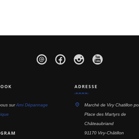
BOOK
ADRESSE
nous sur
Ami Dépannage
Marché de Viry Chatillon po
tique
Place des Martyrs de
Châteaubriand
AGRAM
91170 Viry-Châtillon