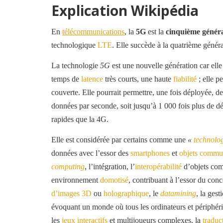
Explication Wikipédia
En
télécommunications
, la
5G
est la
cinquième génér
technologique
LTE
. Elle succède à la quatrième génér
La technologie
5G
est une nouvelle génération car ell
temps de
latence
très courts, une haute
fiabilité
; elle p
couverte. Elle pourrait permettre, une fois déployée, 
données par seconde, soit jusqu’à 1 000 fois plus de 
rapides que la 4G.
Elle est considérée par certains comme une
«
technolog
données avec l’essor des
smartphones
et
objets commu
computing
, l’intégration, l’
interopérabilité
d’objets co
environnement
domotisé
, contribuant à l’essor du con
d’images 3D
ou
holographique
, le
datamining
, la ges
évoquant un monde où tous les ordinateurs et périphér
les
jeux interactifs
et multijoueurs complexes, la
traduc