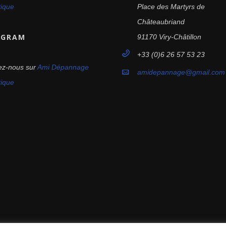
tique
Place des Martyrs de
Châteaubriand
AGRAM
91170 Viry-Châtillon
+33 (0)6 26 57 53 23
ez-nous sur
Ami Dépannage
amidepannage@gmail.com
tique