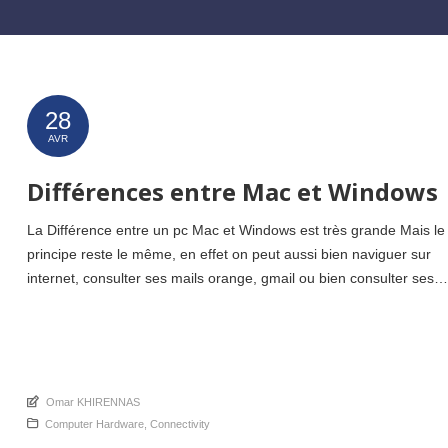
28
AVR
Différences entre Mac et Windows
La Différence entre un pc Mac et Windows est très grande Mais le
principe reste le même, en effet on peut aussi bien naviguer sur
internet, consulter ses mails orange, gmail ou bien consulter ses
comptes en ligne Interface différente Ce que je dis souvent à clien
lorsqu’ils me posent la question, Mac Os (Apple […]
An article by
Omar KHIRENNAS
Posted in
Computer Hardware
,
Connectivity