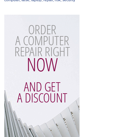
computer
,
false
,
laptop
,
repair
,
risk
,
security