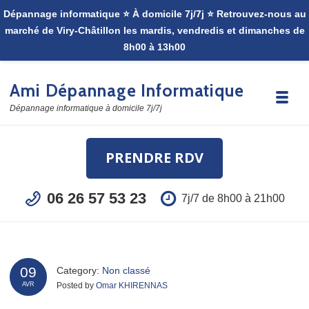
Skip to navigation
Skip to content
Ami Dépannage Informatique
Toggle
Dépannage informatique à domicile 7j/7j
PRENDRE RDV
06 26 57 53 23
7j/7 de 8h00 à 21h00
09
Category:
Non classé
Posted by
Omar KHIRENNAS
AVR