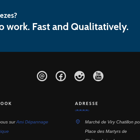
eezes?
o work. Fast and Qualitatively.
BOOK
ADRESSE
nous sur
Ami Dépannage
Marché de Viry Chatillon po
tique
Place des Martyrs de