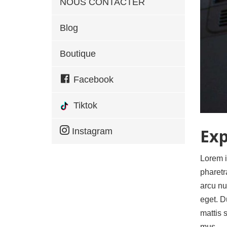
NOUS CONTACTER
Blog
Boutique
Facebook
Tiktok
Exp
Instagram
Lorem i
pharetr
arcu nu
eget. D
mattis 
mus.