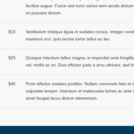
facilisis augue. Fusce sed nunc varius sem iaculis dictum 
mi posuere dictum.
$15
Vestibulum tristique ligula in sodales cursus. Integer con
maximus orci, quis lacinia tortor tellus eu leo.
$25
Quisque interdum tellus magna, in imperdiet ante fringill
vel, mollis ac mi. Duis efficitur justo a arcu ultricies, sed f
$45
Proin efficitur sodales porttitor. Nullam commodo felis 
vulputate tempor. Interdum et malesuada fames ac ante ip
amet feugiat lacus dictum elementum.