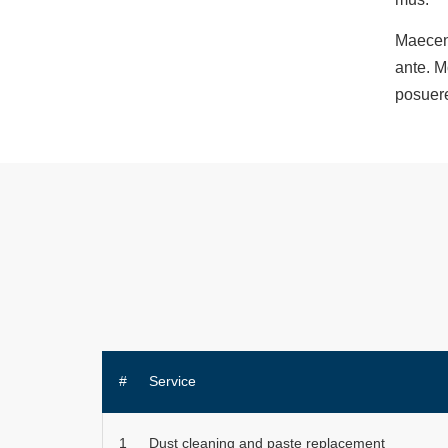
Maecena
ante. M
posuere
#
Service
1
Dust cleaning and paste replacement