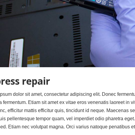
ress repair
psum dolor sit amet, consectetur adipiscing elit. Donec ferment
a fermentum. Etiam sit amet ex vitae eros venenatis laoreet in v
nc, efficitur mattis efficitur quis, tincidunt id neque. Maecena
uis pellentesque tempor quam, vel imperdiet odio pharetra eget
sed. Etiam nec volutpat magna. Orci varius natoque penatibus et