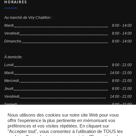
HORAIRES
Au marché de Viry Chatillon :
Mardi
8:00 - 14:00
Vendredi
8:00 - 14:00
Dimanche
8:00 - 14:00
À domicile:
Lundi
8:00 - 21:00
Mardi
14:00 - 21:00
Mercredi
8:00 - 21:00
Jeudi
8:00 - 21:00
Vendredi
14:00 - 21:00
Samedi
8:00 - 21:00
Dimanche
14:00 - 21:00
Nous utilisons des cookies sur notre site Web pour vous
offrir l'expérience la plus pertinente en mémorisant vos
préférences et vos visites répétées. En cliquant sur
"Accepter tout", vous consentez à l'utilisation de TOUS les