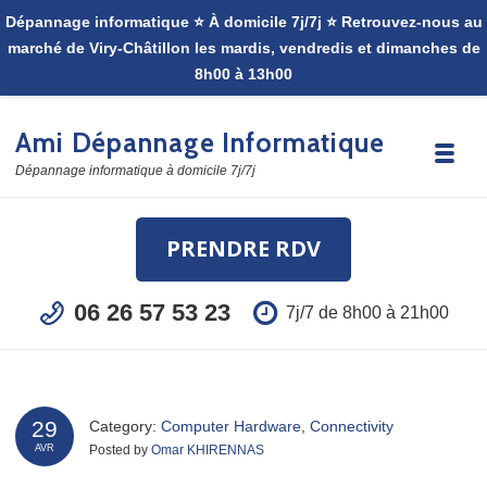
Skip to navigation
Skip to content
Ami Dépannage Informatique
Toggle
Dépannage informatique à domicile 7j/7j
PRENDRE RDV
06 26 57 53 23
7j/7 de 8h00 à 21h00
29
Category:
Computer Hardware
,
Connectivity
Posted by
Omar KHIRENNAS
AVR