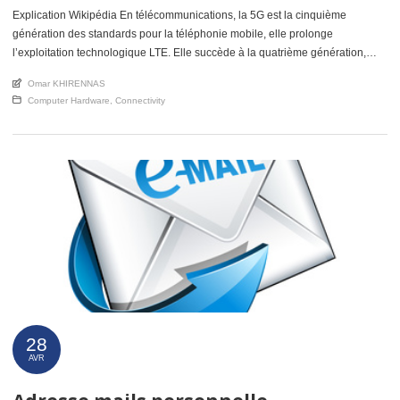
Explication Wikipédia En télécommunications, la 5G est la cinquième
génération des standards pour la téléphonie mobile, elle prolonge
l’exploitation technologique LTE. Elle succède à la quatrième génération,
appelée 4G. La technologie 5G est une nouvelle génération car elle donne
An article by
Omar KHIRENNAS
accès à des débits dépassant de 2 ordres de grandeur la 4G avec des temps
Posted in
Computer Hardware
,
Connectivity
de latence très courts, une haute fiabilité ; elle permettra aussi d’augmenter le
nombre de connexions simultanées […]
28
AVR