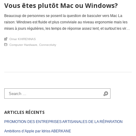
Vous êtes plutôt Mac ou Windows?
Beaucoup de personnes se posent la question de basculer vers Mac La
raison: Windows est fluide et plus conviviale au niveau ergonomie mais les
mises à jours régulières, les temps de réponse assez lent, et surtout les virus
ont peu à peu discrédité ce symstem d’exploitation de Microsoft. Les
An article by
Omar KHIRENNAS
utilisateurs qui ont basculé sur Mac […]
Posted in
Computer Hardware
,
Connectivity
Search for:
Search
ARTICLES RÉCENTS
PROMOTION DES ENTREPRISES ARTISANALES DE LA RÉPARATION
Ambitions d’Apple par Idriss ABERKANE