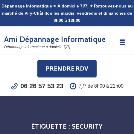
Skip to navigation
Skip to content
Ami Dépannage Informatique
Toggle
Dépannage informatique à domicile 7j/7j
PRENDRE RDV
06 26 57 53 23
7j/7 de 8h00 à 21h00
ÉTIQUETTE :
SECURITY