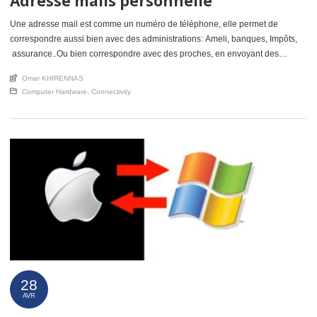
Adresse mails personnelle
Une adresse mail est comme un numéro de téléphone, elle permet de
correspondre aussi bien avec des administrations: Ameli, banques, Impôts,
assurance..Ou bien correspondre avec des proches, en envoyant des
photos, des messages, des documents… Il est préférable d’avoir une
An article by
Omar KHIRENNAS
adresse mails indépendante de votre fournisseurs d’accès internet: Orange,
Posted in
Computer Hardware
,
Connectivity
Free, Bouygues, Sur… Il vaut mieux […]
28
AVR