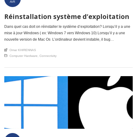
AVR
Réinstallation système d’exploitation
Dans quel cas doit on réinstaller le système d’exploitation? Lorsqu’il y a une
mise à jour Windows ( ex: Windows 7 vers Windows 10) Lorsqu’il y a une
nouvelle version de Mac Os L’ordinateur devient instable, il bug
régulièrement, Lors d’un changement de disque dur… Dans certains cas afin
An article by
Omar KHIRENNAS
ne pas perdre l’environenement de travail […]
Posted in
Computer Hardware
,
Connectivity