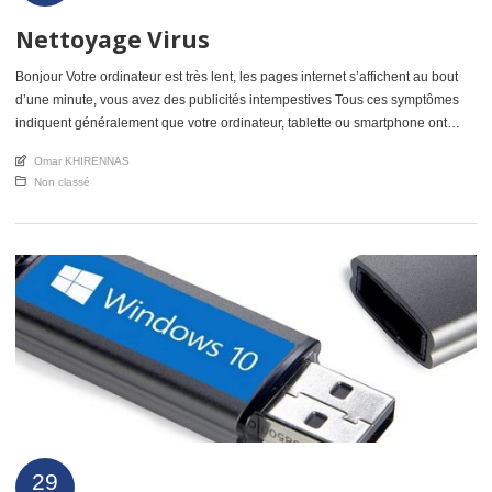
Nettoyage Virus
Bonjour Votre ordinateur est très lent, les pages internet s’affichent au bout
d’une minute, vous avez des publicités intempestives Tous ces symptômes
indiquent généralement que votre ordinateur, tablette ou smartphone ont
besoin d’un nettoyage virus, ou même parfois la réinstallation de Windows ou
An article by
Omar KHIRENNAS
Mac os est souhaitable On me pose souvent la questions: « Quel est […]
Posted in
Non classé
29