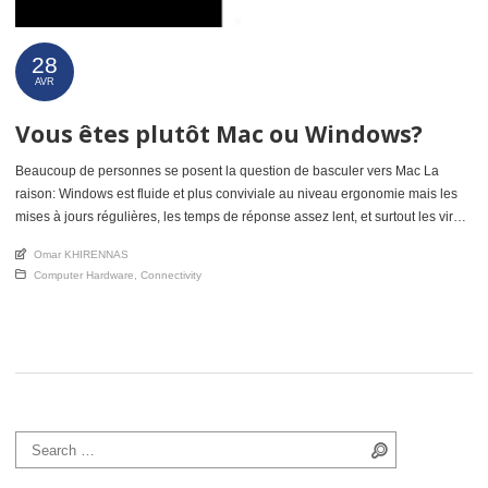
28
AVR
Vous êtes plutôt Mac ou Windows?
Beaucoup de personnes se posent la question de basculer vers Mac La
raison: Windows est fluide et plus conviviale au niveau ergonomie mais les
mises à jours régulières, les temps de réponse assez lent, et surtout les virus
ont peu à peu discrédité ce symstem d’exploitation de Microsoft. Les
An article by
Omar KHIRENNAS
utilisateurs qui ont basculé sur Mac […]
Posted in
Computer Hardware
,
Connectivity
Search for:
Search