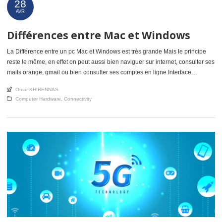
28
AVR
Différences entre Mac et Windows
La Différence entre un pc Mac et Windows est très grande Mais le principe
reste le même, en effet on peut aussi bien naviguer sur internet, consulter ses
mails orange, gmail ou bien consulter ses comptes en ligne Interface
différente Ce que je dis souvent à clients lorsqu’ils me posent la question,
An article by
Omar KHIRENNAS
Mac Os (Apple […]
Posted in
Computer Hardware
,
Connectivity