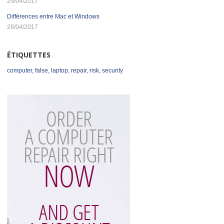
29/04/2017
Différences entre Mac et Windows
28/04/2017
ÉTIQUETTES
computer
,
false
,
laptop
,
repair
,
risk
,
security