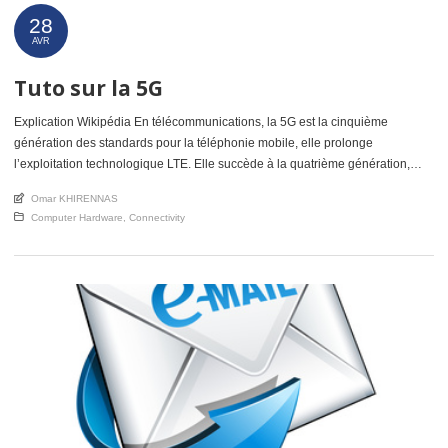
28
AVR
Tuto sur la 5G
Explication Wikipédia En télécommunications, la 5G est la cinquième
génération des standards pour la téléphonie mobile, elle prolonge
l’exploitation technologique LTE. Elle succède à la quatrième génération,
appelée 4G. La technologie 5G est une nouvelle génération car elle donne
An article by
Omar KHIRENNAS
accès à des débits dépassant de 2 ordres de grandeur la 4G avec des temps
Posted in
Computer Hardware
,
Connectivity
de latence très courts, une haute fiabilité ; elle permettra aussi d’augmenter le
nombre de connexions simultanées […]