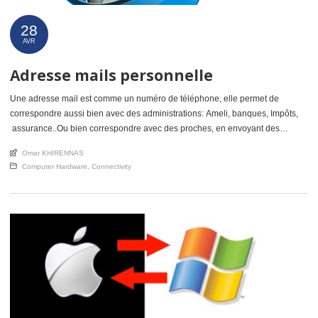
28
AVR
Adresse mails personnelle
Une adresse mail est comme un numéro de téléphone, elle permet de
correspondre aussi bien avec des administrations: Ameli, banques, Impôts,
assurance..Ou bien correspondre avec des proches, en envoyant des
photos, des messages, des documents… Il est préférable d’avoir une
An article by
Omar KHIRENNAS
adresse mails indépendante de votre fournisseurs d’accès internet: Orange,
Posted in
Computer Hardware
,
Connectivity
Free, Bouygues, Sur… Il vaut mieux […]