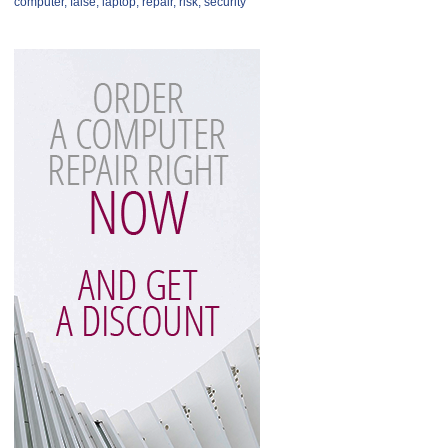
computer
,
false
,
laptop
,
repair
,
risk
,
security