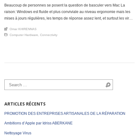
Beaucoup de personnes se posent la question de basculer vers Mac La
raison: Windows est fluide et plus conviviale au niveau ergonomie mais les
mises à jours régulières, les temps de réponse assez lent, et surtout les virus
ont peu à peu discrédité ce symstem d’exploitation de Microsoft. Les
An article by
Omar KHIRENNAS
utilisateurs qui ont basculé sur Mac […]
Posted in
Computer Hardware
,
Connectivity
Search for:
Search
ARTICLES RÉCENTS
PROMOTION DES ENTREPRISES ARTISANALES DE LA RÉPARATION
Ambitions d’Apple par Idriss ABERKANE
Nettoyage Virus