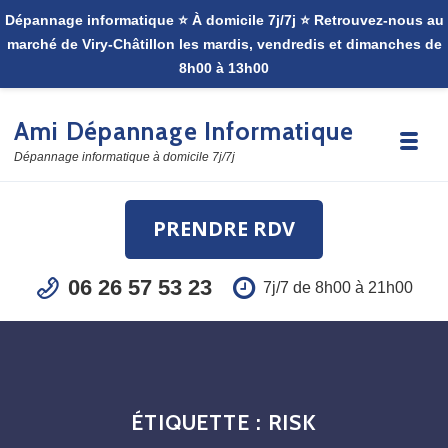
Skip to navigation
Skip to content
Ami Dépannage Informatique
Toggle
Dépannage informatique à domicile 7j/7j
PRENDRE RDV
06 26 57 53 23
7j/7 de 8h00 à 21h00
ÉTIQUETTE :
RISK