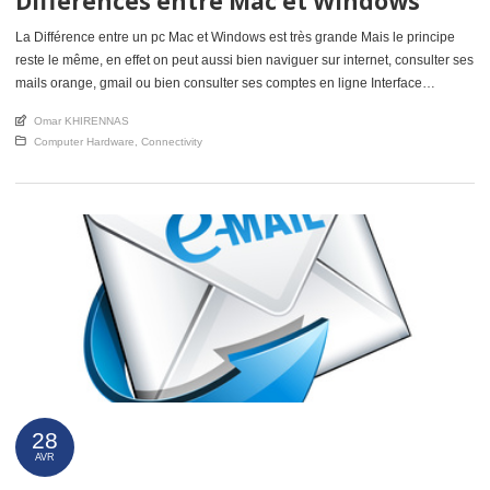
Différences entre Mac et Windows
La Différence entre un pc Mac et Windows est très grande Mais le principe
reste le même, en effet on peut aussi bien naviguer sur internet, consulter ses
mails orange, gmail ou bien consulter ses comptes en ligne Interface
différente Ce que je dis souvent à clients lorsqu’ils me posent la question,
An article by
Omar KHIRENNAS
Mac Os (Apple […]
Posted in
Computer Hardware
,
Connectivity
28
AVR