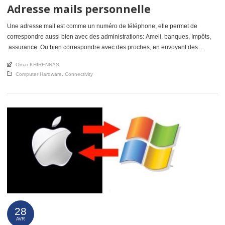
Adresse mails personnelle
Une adresse mail est comme un numéro de téléphone, elle permet de
correspondre aussi bien avec des administrations: Ameli, banques, Impôts,
assurance..Ou bien correspondre avec des proches, en envoyant des
photos, des messages, des documents… Il est préférable d’avoir une
An article by
Omar KHIRENNAS
adresse mails indépendante de votre fournisseurs d’accès internet: Orange,
Posted in
Computer Hardware
,
Connectivity
Free, Bouygues, Sur… Il vaut mieux […]
28
AVR