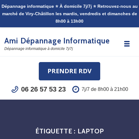
Skip to navigation
Skip to content
Ami Dépannage Informatique
Toggle
Dépannage informatique à domicile 7j/7j
PRENDRE RDV
06 26 57 53 23
7j/7 de 8h00 à 21h00
ÉTIQUETTE :
LAPTOP