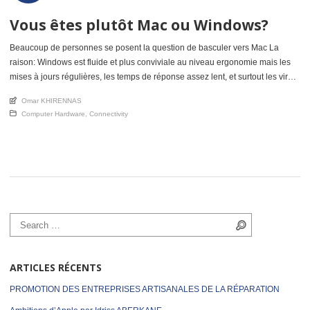
Vous êtes plutôt Mac ou Windows?
Beaucoup de personnes se posent la question de basculer vers Mac La
raison: Windows est fluide et plus conviviale au niveau ergonomie mais les
mises à jours régulières, les temps de réponse assez lent, et surtout les virus
ont peu à peu discrédité ce symstem d’exploitation de Microsoft. Les
An article by
Omar KHIRENNAS
utilisateurs qui ont basculé sur Mac […]
Posted in
Computer Hardware
,
Connectivity
Search for:
Search
ARTICLES RÉCENTS
PROMOTION DES ENTREPRISES ARTISANALES DE LA RÉPARATION