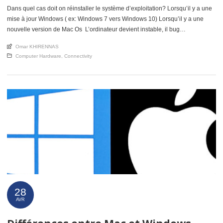
Dans quel cas doit on réinstaller le système d’exploitation? Lorsqu’il y a une
mise à jour Windows ( ex: Windows 7 vers Windows 10) Lorsqu’il y a une
nouvelle version de Mac Os L’ordinateur devient instable, il bug
régulièrement, Lors d’un changement de disque dur… Dans certains cas afin
An article by
Omar KHIRENNAS
ne pas perdre l’environenement de travail […]
Posted in
Computer Hardware
,
Connectivity
28
AVR