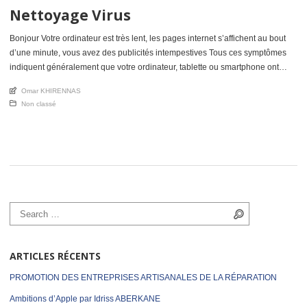
Nettoyage Virus
Bonjour Votre ordinateur est très lent, les pages internet s’affichent au bout
d’une minute, vous avez des publicités intempestives Tous ces symptômes
indiquent généralement que votre ordinateur, tablette ou smartphone ont
besoin d’un nettoyage virus, ou même parfois la réinstallation de Windows ou
An article by
Omar KHIRENNAS
Mac os est souhaitable On me pose souvent la questions: « Quel est […]
Posted in
Non classé
Search for:
Search
ARTICLES RÉCENTS
PROMOTION DES ENTREPRISES ARTISANALES DE LA RÉPARATION
Ambitions d’Apple par Idriss ABERKANE