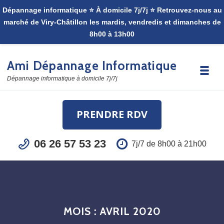
Skip to navigation
Skip to content
Ami Dépannage Informatique
Toggle
Dépannage informatique à domicile 7j/7j
PRENDRE RDV
06 26 57 53 23
7j/7 de 8h00 à 21h00
MOIS :
AVRIL 2020