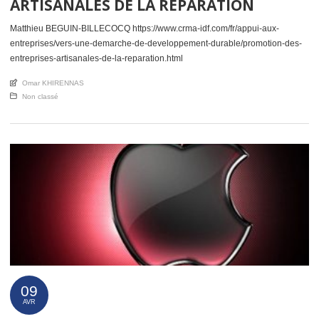
ARTISANALES DE LA RÉPARATION
Matthieu BEGUIN-BILLECOCQ https://www.crma-idf.com/fr/appui-aux-
entreprises/vers-une-demarche-de-developpement-durable/promotion-des-
entreprises-artisanales-de-la-reparation.html
An article by
Omar KHIRENNAS
Posted in
Non classé
09
AVR